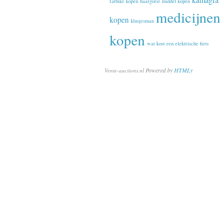
fatbike kopen
haargorie middel kopen
medicijnen
kopen
klusjesman
kopen
wat kost een elektrische fiets
Powered by
HTMLy
Vente-auctions.nl