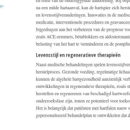
en ernst van de onderliggende aandoening. Bij bep
ps
na een milde hartaanval, kan de hartspier zich hers
en levensstijlveranderingen. Innovaties in de medi
medicatie, interventionele procedures en geavancee
bijgedragen aan het verbeteren van de prognose voo
zoals ACE-remmers, bètablokkers en aldosteronant
belasting van het hart te verminderen en de pompfun
Levensstijl en regeneratieve therapieën
Naast medische behandelingen spelen levensstijlvera
herstelproces. Gezonde voeding, regelmatige lich
kunnen de algehele hartgezondheid aanzienlijk verb
ontwikkelingen in regeneratieve therapieën, zoals st
herstellen en regenereren van beschadigd hartweef
onderzoeksfase zijn, tonen ze potentieel voor toeko
Het is belangrijk dat patiënten met hartfalen na
gepersonaliseerd behandelplan te ontwikkelen dat de