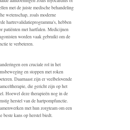
aalde aandoeningen zoals myocarditis of
tellen met de juiste medische behandeling
sche wetenschap, zoals moderne
rde hartrevalidatieprogramma's, hebben
r patiënten met hartfalen. Medicijnen
agonisten worden vaak gebruikt om de
ctie te verbeteren.
nderingen een cruciale rol in het
aamsbeweging en stoppen met roken
eteren. Daarnaast zijn er veelbelovende
amceltherapie, die gericht zijn op het
sel. Hoewel deze therapieën nog in de
mstig herstel van de hartpompfunctie.
uw samenwerken met hun zorgteam om een
 beste kans op herstel biedt.