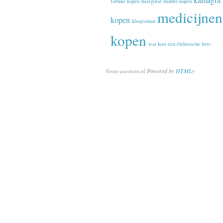
fatbike kopen
haargorie middel kopen
medicijnen
kopen
klusjesman
kopen
wat kost een elektrische fiets
Powered by
HTMLy
Vente-auctions.nl