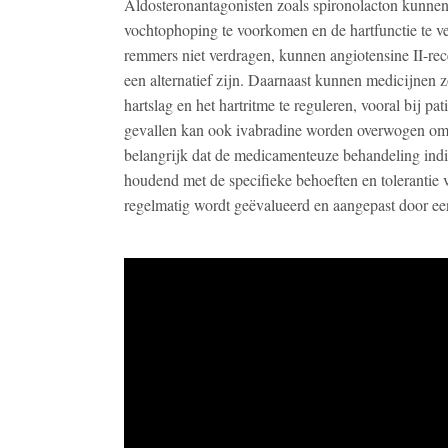
Aldosteronantagonisten zoals spironolacton kunne
vochtophoping te voorkomen en de hartfunctie te v
remmers niet verdragen, kunnen angiotensine II-rec
een alternatief zijn. Daarnaast kunnen medicijnen 
hartslag en het hartritme te reguleren, vooral bij pat
gevallen kan ook ivabradine worden overwogen om de
belangrijk dat de medicamenteuze behandeling indi
houdend met de specifieke behoeften en tolerantie 
regelmatig wordt geëvalueerd en aangepast door ee